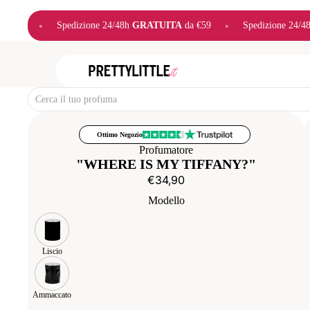
h
GRATUITA
da €59
•
Spedizione 24/48h
GRATUITA
da €59
•
Sp
Ottimo Negozio
Profumatore
"WHERE IS MY TIFFANY?"
€34,90
Modello
Liscio
Ammaccato