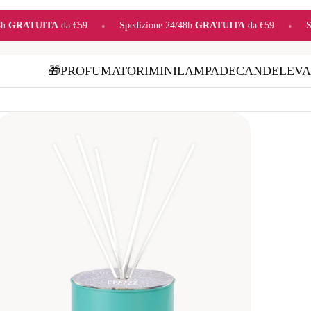
edizione 24/48h
GRATUITA
da €59
•
Spedizione 24/48h
GRATUITA
d
🎁
PROFUMATORI
MINI
LAMPADE
CANDELE
VA