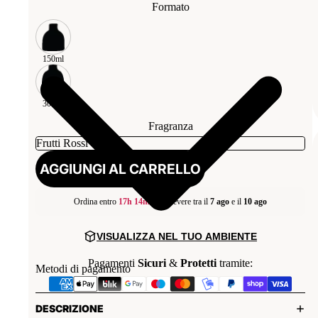
Formato
150ml
300ml
Fragranza
AGGIUNGI AL CARRELLO
Ordina entro
17h 14m
per ricevere tra il
7 ago
e il
10 ago
VISUALIZZA NEL TUO AMBIENTE
Pagamenti
Sicuri
&
Protetti
tramite:
Metodi di pagamento
DESCRIZIONE