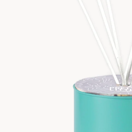
CONTO con 2 prodotti | Spedizione GRATUITA sopra i €59
•
10% di SCON