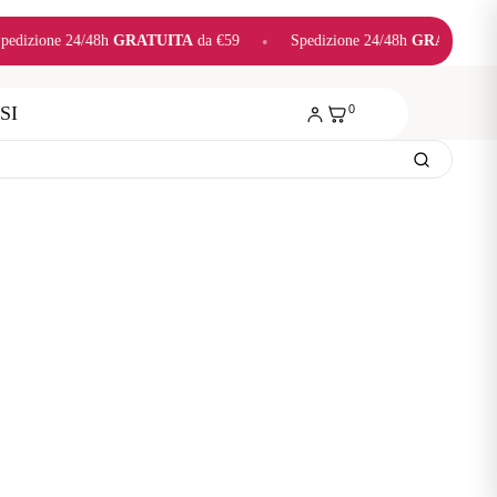
a €59
•
Spedizione 24/48h
GRATUITA
da €59
•
Spedizione 24/48
SI
0