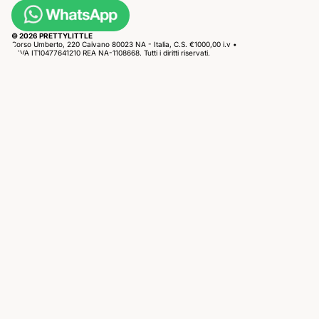
© 2026 PRETTYLITTLE
Corso Umberto, 220 Caivano 80023 NA - Italia, C.S. €1000,00 i.v •
P.IVA IT10477641210 REA NA-1108668. Tutti i diritti riservati.