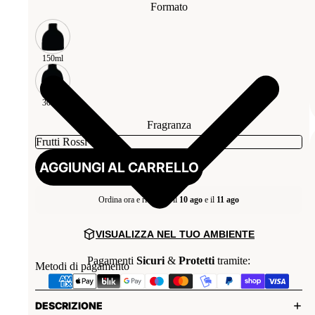
Formato
150ml
300ml
Fragranza
AGGIUNGI AL CARRELLO
Ordina ora e ricevi tra il
10 ago
e il
11 ago
VISUALIZZA NEL TUO AMBIENTE
Pagamenti
Sicuri
&
Protetti
tramite:
Metodi di pagamento
DESCRIZIONE