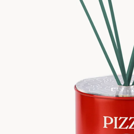
O con 2 prodotti | Spedizione GRATUITA sopra i €59
•
10% di SCONTO c