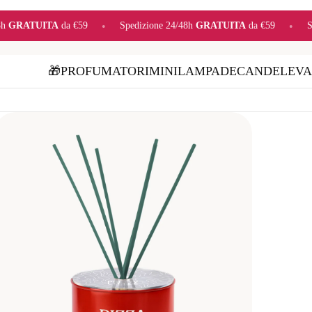
izione 24/48h
GRATUITA
da €59
•
Spedizione 24/48h
GRATUITA
da €
🎁
PROFUMATORI
MINI
LAMPADE
CANDELE
VA