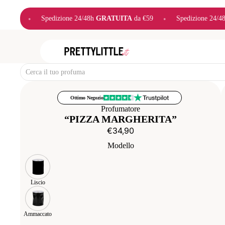
RATUITA
da €59
•
Spedizione 24/48h
GRATUITA
da €59
•
Sped
Ottimo Negozio
Profumatore
“PIZZA MARGHERITA”
€34,90
Modello
Liscio
Ammaccato