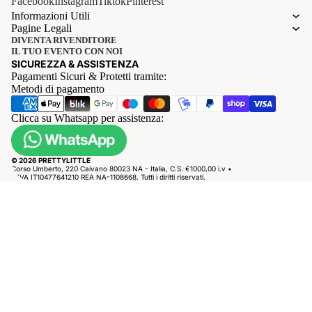
Facebook
Instagram
Tiktok
Pinterest
Informazioni Utili
Pagine Legali
DIVENTA RIVENDITORE
IL TUO EVENTO CON NOI
SICUREZZA & ASSISTENZA
Pagamenti Sicuri & Protetti tramite:
Metodi di pagamento
Clicca su Whatsapp per assistenza:
© 2026 PRETTYLITTLE
Corso Umberto, 220 Caivano 80023 NA - Italia, C.S. €1000,00 i.v •
P.IVA IT10477641210 REA NA-1108668. Tutti i diritti riservati.