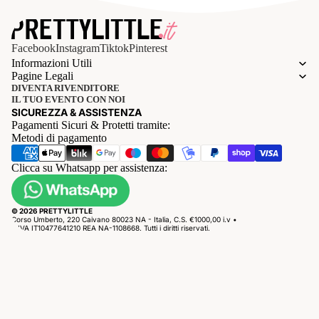
Facebook
Instagram
Tiktok
Pinterest
Informazioni Utili
Pagine Legali
DIVENTA RIVENDITORE
IL TUO EVENTO CON NOI
SICUREZZA & ASSISTENZA
Pagamenti Sicuri & Protetti tramite:
Metodi di pagamento
Clicca su Whatsapp per assistenza:
© 2026 PRETTYLITTLE
Corso Umberto, 220 Caivano 80023 NA - Italia, C.S. €1000,00 i.v •
P.IVA IT10477641210 REA NA-1108668. Tutti i diritti riservati.