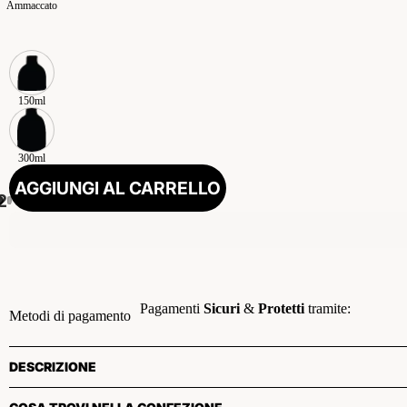
Ammaccato
150ml
300ml
AGGIUNGI AL CARRELLO
2
Pagamenti
Sicuri
&
Protetti
tramite:
Metodi di pagamento
DESCRIZIONE