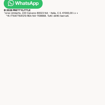
© 2026 PRETTYLITTLE
Corso Umberto, 220 Caivano 80023 NA - Italia, C.S. €1000,00 i.v •
P.IVA IT10477641210 REA NA-1108668. Tutti i diritti riservati.