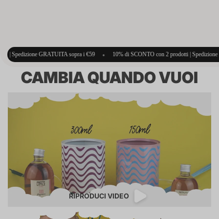
a i €59
•
10% di SCONTO con 2 prodotti | Spedizione GRATUITA sopra i €59
•
1
CAMBIA QUANDO VUOI
RIPRODUCI VIDEO