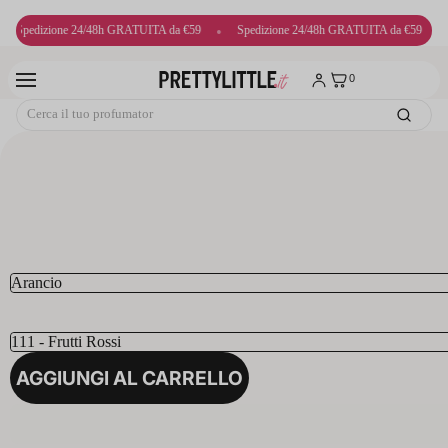
ne 24/48h GRATUITA da €59
•
Spedizione 24/48h GRATUITA da €59
•
Spedizion
0
AGGIUNGI AL CARRELLO