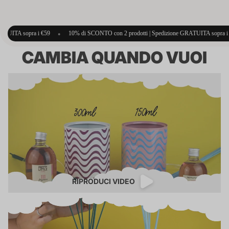
•
10% di SCONTO con 2 prodotti | Spedizione GRATUITA sopra i €59
•
10% di SC
CAMBIA QUANDO VUOI
RIPRODUCI VIDEO