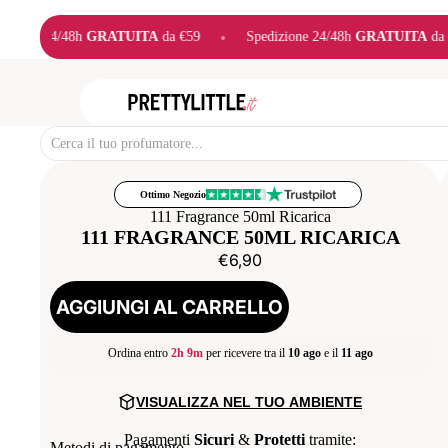
ITA
da €59
•
Spedizione 24/48h
GRATUITA
da €59
•
Spedizione
Ottimo Negozio
111 Fragrance 50ml Ricarica
111 FRAGRANCE 50ML RICARICA
€6,90
AGGIUNGI AL CARRELLO
Ordina entro
2h 9m
per ricevere tra il
10 ago
e il
11 ago
VISUALIZZA NEL TUO AMBIENTE
Pagamenti
Sicuri
&
Protetti
tramite:
Metodi di pagamento