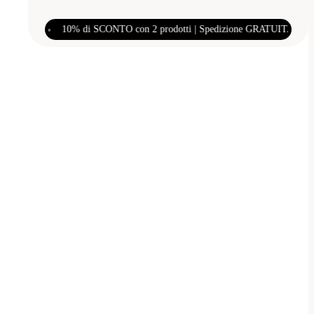
 prodotti | Spedizione GRATUITA sopra i €59
•
10% di SCONTO con 2 pr