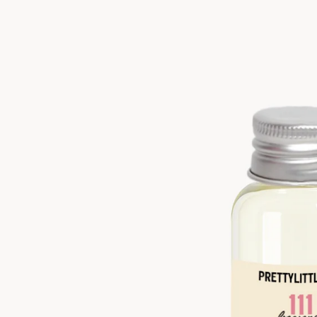
odotti | Spedizione GRATUITA sopra i €59
•
10% di SCONTO con 2 prod