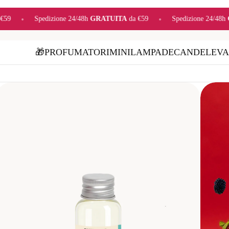
 24/48h
GRATUITA
da €59
•
Spedizione 24/48h
GRATUITA
da €59
🎁
PROFUMATORI
MINI
LAMPADE
CANDELE
VA