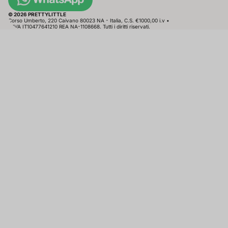
© 2026 PRETTYLITTLE
Corso Umberto, 220 Caivano 80023 NA - Italia, C.S. €1000,00 i.v •
P.IVA IT10477641210 REA NA-1108668. Tutti i diritti riservati.