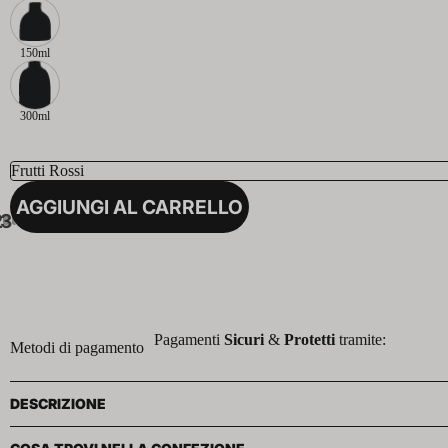
150ml
300ml
AGGIUNGI AL CARRELLO
2
3
Pagamenti
Sicuri
&
Protetti
tramite:
Metodi di pagamento
DESCRIZIONE